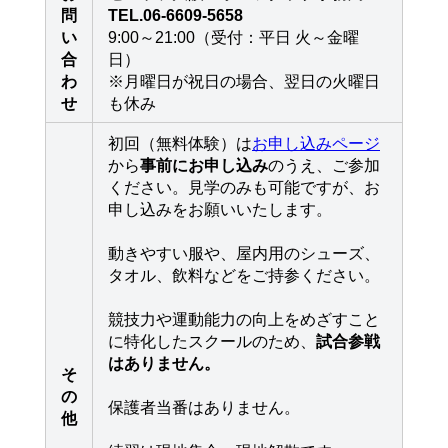
問
TEL.06-6609-5658
い
9:00～21:00（受付：平日 火～金曜
合
日）
わ
※月曜日が祝日の場合、翌日の火曜日
せ
も休み
初回（無料体験）は
お申し込みページ
から
事前にお申し込み
のうえ、ご参加
ください。見学のみも可能ですが、お
申し込みをお願いいたします。
動きやすい服や、屋内用のシューズ、
タオル、飲料などをご持参ください。
競技力や運動能力の向上をめざすこと
に特化したスクールのため、
試合参戦
はありません。
そ
の
保護者当番はありません。
他