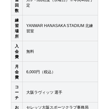
回
定
数
練
習
YANMAR HANASAKA STADIUM 北練
場
習室
所
入
会
無料
費
月
会
6,000円（税込）
費
コ
ー
大阪ラヴィッツ 選手
チ
お
セレッソ大阪スポーツクラブ事務局