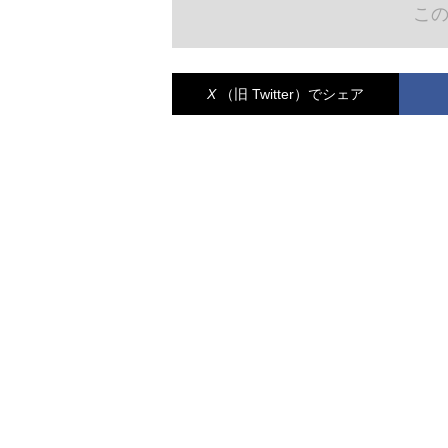
こ
X
（旧 Twitter）
でシェア