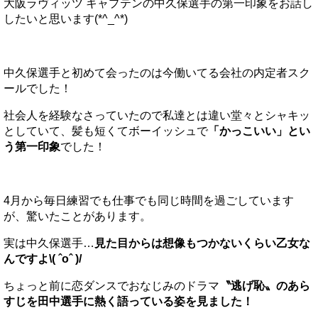
大阪ラヴィッツ キャプテンの中久保選手の第一印象をお話し
したいと思います(*^_^*)
中久保選手と初めて会ったのは今働いてる会社の内定者スク
ールでした！
社会人を経験なさっていたので私達とは違い堂々とシャキッ
としていて、髪も短くてボーイッシュで
「かっこいい」とい
う第一印象
でした！
4月から毎日練習でも仕事でも同じ時間を過ごしています
が、驚いたことがあります。
実は中久保選手…
見た目からは想像もつかないくらい乙女な
んですよ\( ˆoˆ )/
ちょっと前に恋ダンスでおなじみのドラマ
〝逃げ恥〟のあら
すじを田中選手に熱く語っている姿を見ました！