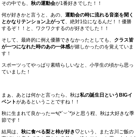
その中でも、
秋の運動会
が1番好きでした！！
何が好きかと言うと、あの、
運動会の時に流れる音楽を聞く
とかなりテンション上がって
、絶対1位になるんだ！！優勝
するぞ！！と、ワクワクするのが好きでした！！
そして、最終的に例え優勝できなかったとしても、
クラス皆
が一つになれた時のあの一体感
が嬉しかったのを覚えていま
す！
スポーツってやっぱり素晴らしいなと、小学生の頃から思っ
ていました！
まぁ、あとは何かと言ったら、秋は
私の誕生日というBIGイ
ベント
があるということですね！！
秋に生まれて良かったー٩(*´︶`*)۶と思う程、秋は大好きな季
節です！
結局は、
秋に食べる梨と柿が好き♡
という、また古川ご飯の