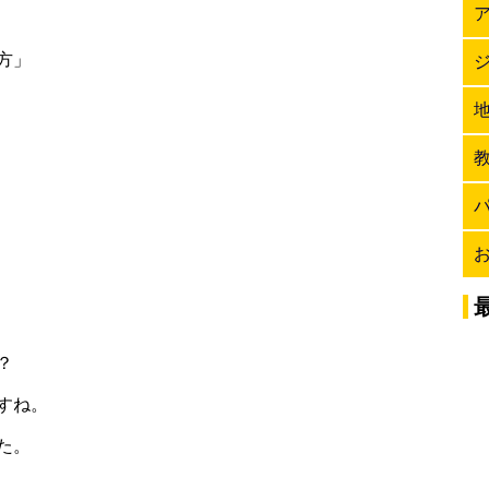
方」
？
すね。
た。