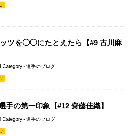
む
ッツを◯◯にたとえたら【#9 古川麻
4
Category -
選手のブログ
む
選手の第一印象【#12 齋藤佳織】
9
Category -
選手のブログ
む