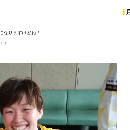
になりますけどね！！
！！
。