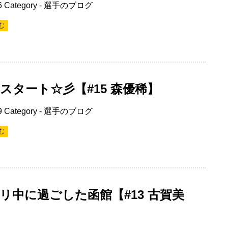
6
Category -
選手のブログ
む
8年スタート☆彡【#15 森優稀】
9
Category -
選手のブログ
む
リ中に過ごした函館【#13 古賀美