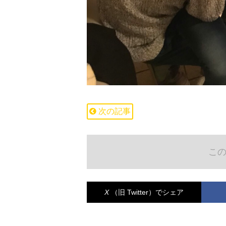
次の記事
こ
X
（旧 Twitter）
でシェア