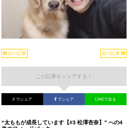
次の記事
前の記事
この記事をシェアする！
X
でシェア
でシェア
LINEで送る
“太ももが成長しています【#3 松澤杏奈】” への4